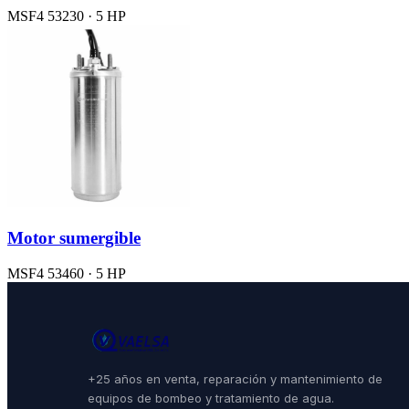
MSF4 53230 · 5 HP
Motor sumergible
MSF4 53460 · 5 HP
+25 años en venta, reparación y mantenimiento de
equipos de bombeo y tratamiento de agua.