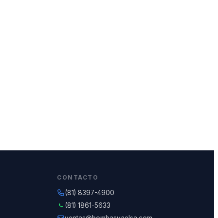
CONTACTO
(81) 8397-4900
(81) 1861-5633
ventas@bombasvaelsa.com