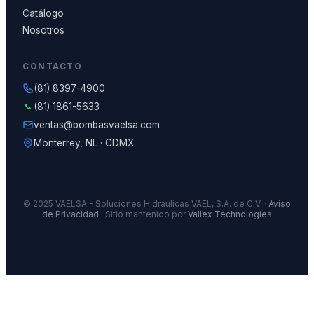
Catálogo
Nosotros
CONTACTO
(81) 8397-4900
(81) 1861-5633
ventas@bombasvaelsa.com
Monterrey, NL · CDMX
© 2025 VAELSA - Soluciones Hidráulicas VAEL, S.A. de C.V. ·
Aviso
de Privacidad
· Sitio mantenido por
Vallex Technologies