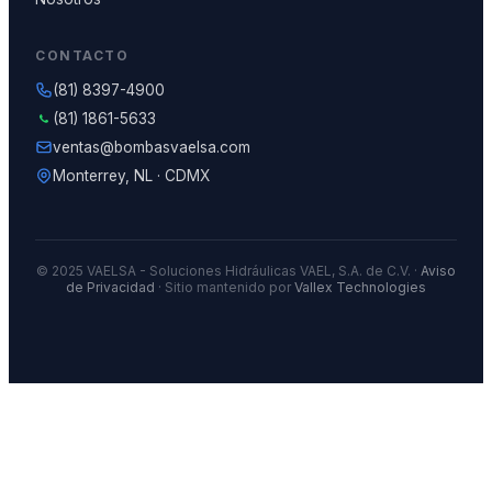
CONTACTO
(81) 8397-4900
(81) 1861-5633
ventas@bombasvaelsa.com
Monterrey, NL · CDMX
© 2025 VAELSA - Soluciones Hidráulicas VAEL, S.A. de C.V. ·
Aviso
de Privacidad
· Sitio mantenido por
Vallex Technologies