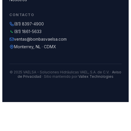
CONTACTO
(81) 8397-4900
(81) 1861-5633
ventas@bombasvaelsa.com
Monterrey, NL · CDMX
© 2025 VAELSA - Soluciones Hidráulicas VAEL, S.A. de C.V. ·
Aviso
de Privacidad
· Sitio mantenido por
Vallex Technologies