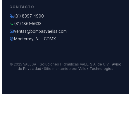
CONTACTO
(81) 8397-4900
(81) 1861-5633
ventas@bombasvaelsa.com
Monterrey, NL · CDMX
© 2025 VAELSA - Soluciones Hidráulicas VAEL, S.A. de C.V. ·
Aviso
de Privacidad
· Sitio mantenido por
Vallex Technologies