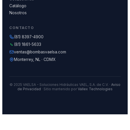
Catálogo
Nosotros
CONTACTO
(81) 8397-4900
(81) 1861-5633
ventas@bombasvaelsa.com
Monterrey, NL · CDMX
© 2025 VAELSA - Soluciones Hidráulicas VAEL, S.A. de C.V. ·
Aviso
de Privacidad
· Sitio mantenido por
Vallex Technologies