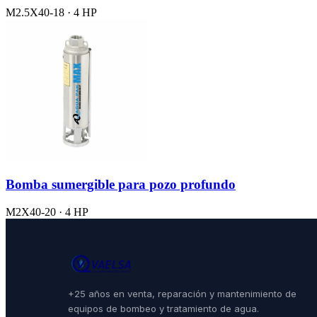
M2.5X40-18 · 4 HP
Bomba sumergible para pozo profundo
M2X40-20 · 4 HP
+25 años en venta, reparación y mantenimiento de
equipos de bombeo y tratamiento de agua.