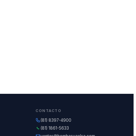
CONTACTO
(81) 8397-4900
(81) 1861-5633
ventas@bombasvaelsa.com