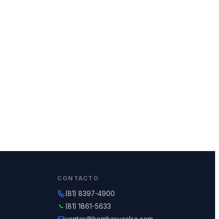
CONTACTO
(81) 8397-4900
(81) 1861-5633
ventas@bombasvaelsa.com