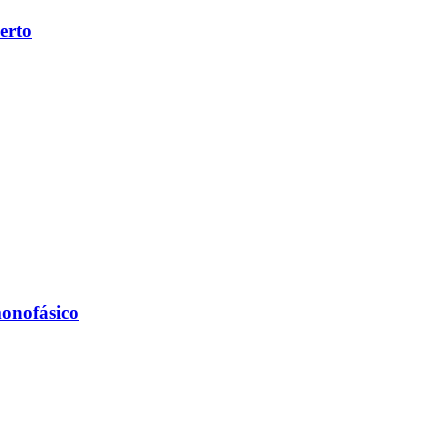
erto
onofásico