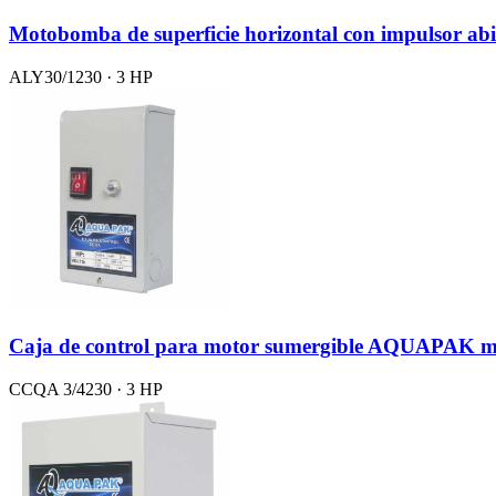
Motobomba de superficie horizontal con impulsor abi
ALY30/1230 · 3 HP
Caja de control para motor sumergible AQUAPAK m
CCQA 3/4230 · 3 HP