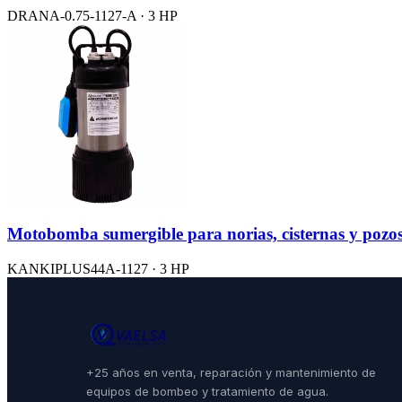
DRANA-0.75-1127-A · 3 HP
Motobomba sumergible para norias, cisternas y pozo
KANKIPLUS44A-1127 · 3 HP
+25 años en venta, reparación y mantenimiento de
equipos de bombeo y tratamiento de agua.