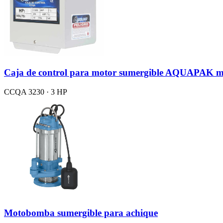
Caja de control para motor sumergible AQUAPAK m
CCQA 3230 · 3 HP
Motobomba sumergible para achique