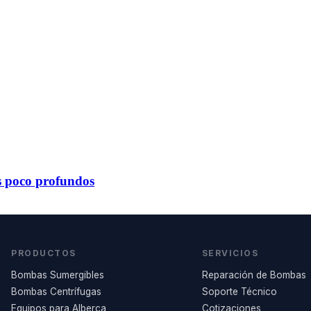
s poco profundos
PRODUCTOS
SERVICIOS
Bombas Sumergibles
Reparación de Bombas
Bombas Centrífugas
Soporte Técnico
Equipos para Alberca
Cotizaciones