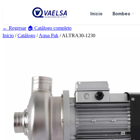
Inicio
Bombeo
← Regresar
🏠 Catálogo completo
Inicio
/
Catálogo
/
Aqua Pak
/ ALTRA30-1230