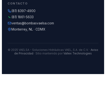
CONTACTO
(81) 8397-4900
(81) 1861-5633
ventas@bombasvaelsa.com
Monterrey, NL · CDMX
© 2025 VAELSA - Soluciones Hidráulicas VAEL, S.A. de C.V. ·
Aviso
de Privacidad
· Sitio mantenido por
Vallex Technologies