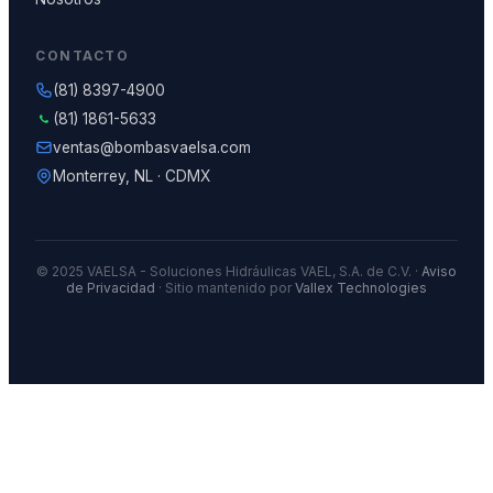
CONTACTO
(81) 8397-4900
(81) 1861-5633
ventas@bombasvaelsa.com
Monterrey, NL · CDMX
© 2025 VAELSA - Soluciones Hidráulicas VAEL, S.A. de C.V. ·
Aviso
de Privacidad
· Sitio mantenido por
Vallex Technologies