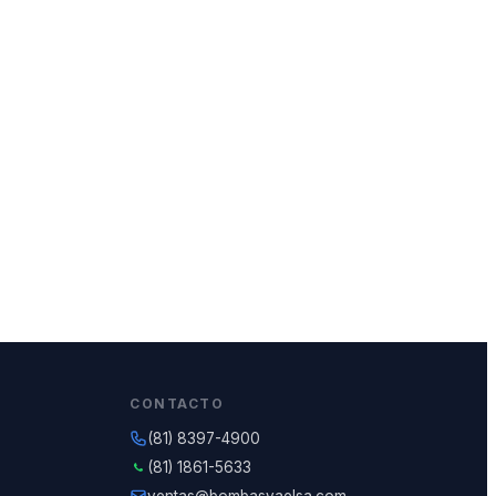
CONTACTO
(81) 8397-4900
(81) 1861-5633
ventas@bombasvaelsa.com