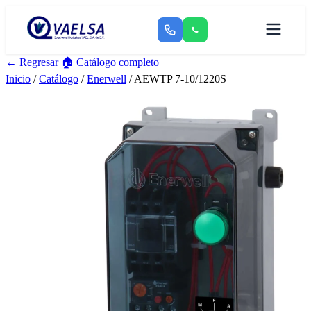
← Regresar
🏠 Catálogo completo
Inicio
/
Catálogo
/
Enerwell
/ AEWTP 7-10/1220S