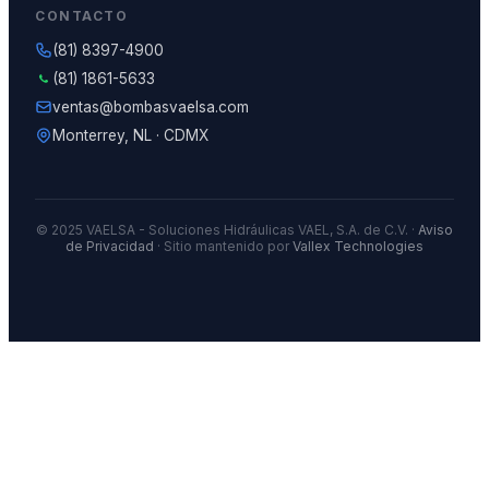
CONTACTO
(81) 8397-4900
(81) 1861-5633
ventas@bombasvaelsa.com
Monterrey, NL · CDMX
© 2025 VAELSA - Soluciones Hidráulicas VAEL, S.A. de C.V. ·
Aviso
de Privacidad
· Sitio mantenido por
Vallex Technologies