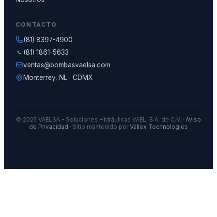
CONTACTO
(81) 8397-4900
(81) 1861-5633
ventas@bombasvaelsa.com
Monterrey, NL · CDMX
© 2025 VAELSA - Soluciones Hidráulicas VAEL, S.A. de C.V. ·
Aviso
de Privacidad
· Sitio mantenido por
Vallex Technologies