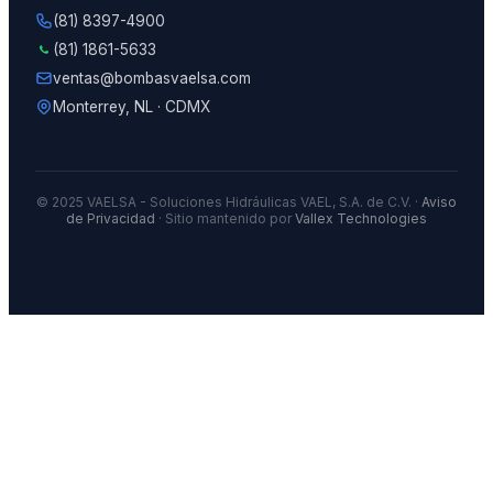
(81) 8397-4900
(81) 1861-5633
ventas@bombasvaelsa.com
Monterrey, NL · CDMX
© 2025 VAELSA - Soluciones Hidráulicas VAEL, S.A. de C.V. ·
Aviso
de Privacidad
· Sitio mantenido por
Vallex Technologies