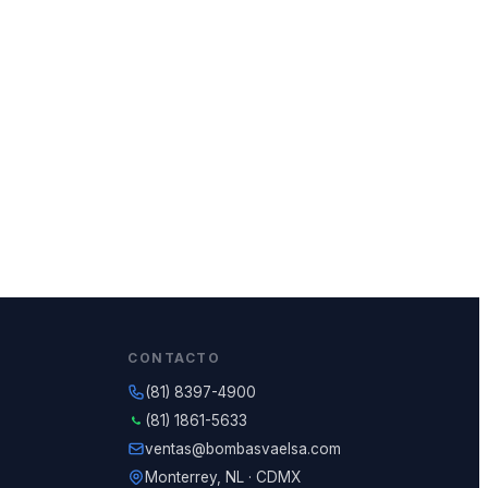
CONTACTO
(81) 8397-4900
(81) 1861-5633
ventas@bombasvaelsa.com
Monterrey, NL · CDMX