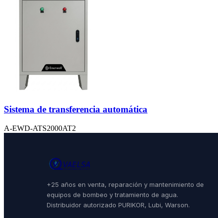
Sistema de transferencia automática
A-EWD-ATS2000AT2
+25 años en venta, reparación y mantenimiento de
equipos de bombeo y tratamiento de agua.
Distribuidor autorizado PURIKOR, Lubi, Warson.