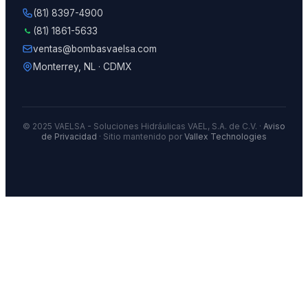
(81) 8397-4900
(81) 1861-5633
ventas@bombasvaelsa.com
Monterrey, NL · CDMX
© 2025 VAELSA - Soluciones Hidráulicas VAEL, S.A. de C.V. ·
Aviso
de Privacidad
· Sitio mantenido por
Vallex Technologies