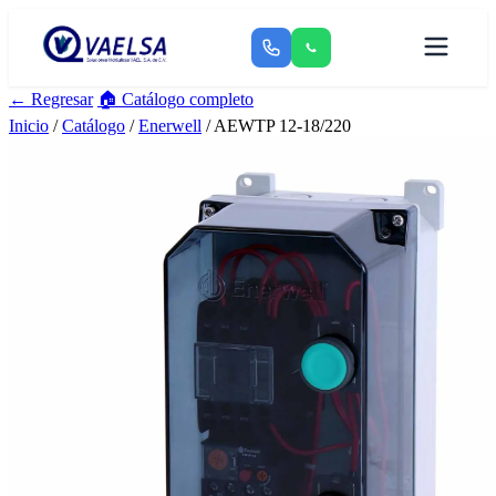
← Regresar
🏠 Catálogo completo
Inicio
/
Catálogo
/
Enerwell
/ AEWTP 12-18/220