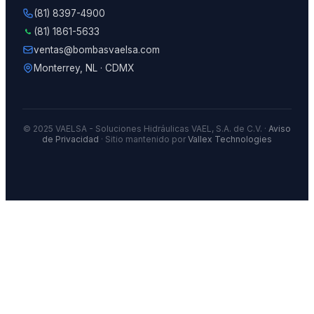
(81) 8397-4900
(81) 1861-5633
ventas@bombasvaelsa.com
Monterrey, NL · CDMX
© 2025 VAELSA - Soluciones Hidráulicas VAEL, S.A. de C.V. ·
Aviso
de Privacidad
· Sitio mantenido por
Vallex Technologies