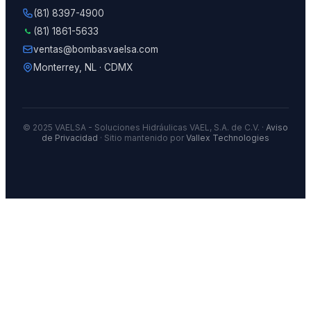
(81) 8397-4900
(81) 1861-5633
ventas@bombasvaelsa.com
Monterrey, NL · CDMX
© 2025 VAELSA - Soluciones Hidráulicas VAEL, S.A. de C.V. ·
Aviso
de Privacidad
· Sitio mantenido por
Vallex Technologies