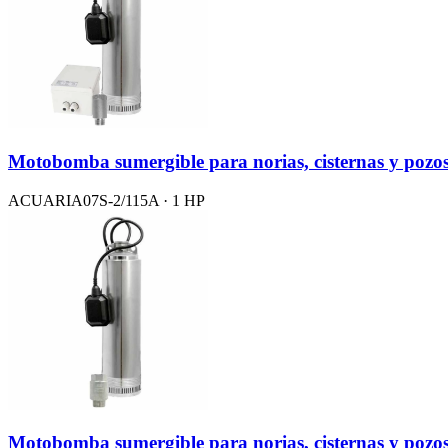
Motobomba sumergible para norias, cisternas y pozo
ACUARIA07S-2/115A · 1 HP
Motobomba sumergible para norias, cisternas y pozo