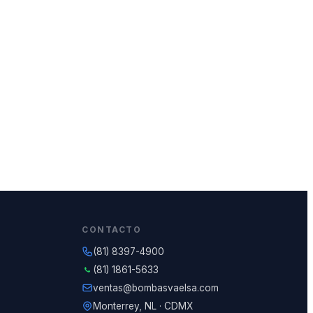
CONTACTO
(81) 8397-4900
(81) 1861-5633
ventas@bombasvaelsa.com
Monterrey, NL · CDMX