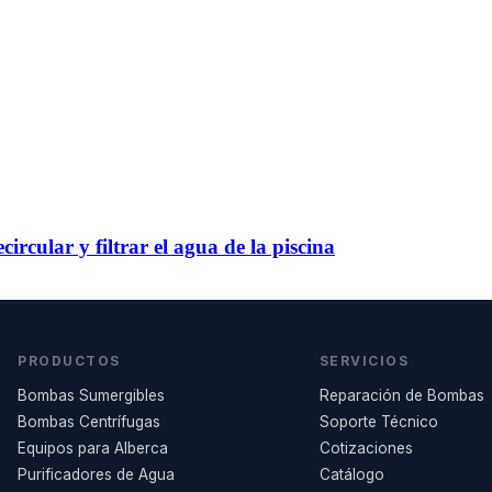
rcular y filtrar el agua de la piscina
PRODUCTOS
SERVICIOS
Bombas Sumergibles
Reparación de Bombas
Bombas Centrífugas
Soporte Técnico
Equipos para Alberca
Cotizaciones
Purificadores de Agua
Catálogo