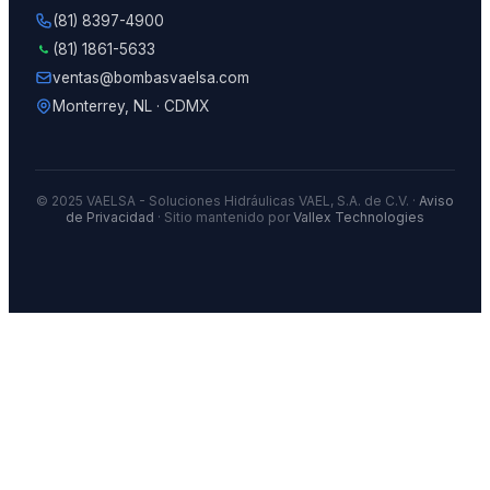
(81) 8397-4900
(81) 1861-5633
ventas@bombasvaelsa.com
Monterrey, NL · CDMX
© 2025 VAELSA - Soluciones Hidráulicas VAEL, S.A. de C.V. ·
Aviso
de Privacidad
· Sitio mantenido por
Vallex Technologies