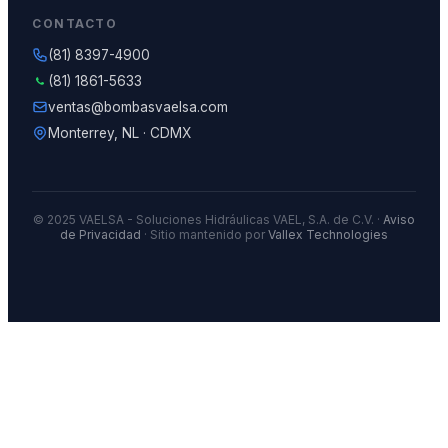
CONTACTO
(81) 8397-4900
(81) 1861-5633
ventas@bombasvaelsa.com
Monterrey, NL · CDMX
© 2025 VAELSA - Soluciones Hidráulicas VAEL, S.A. de C.V. ·
Aviso
de Privacidad
· Sitio mantenido por
Vallex Technologies