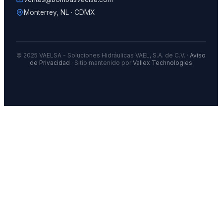
Monterrey, NL · CDMX
© 2025 VAELSA - Soluciones Hidráulicas VAEL, S.A. de C.V. ·
Aviso
de Privacidad
· Sitio mantenido por
Vallex Technologies