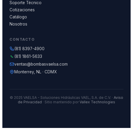
Soporte Técnico
Cotizaciones
Catálogo
Nosotros
CONTACTO
(81) 8397-4900
(81) 1861-5633
ventas@bombasvaelsa.com
Monterrey, NL · CDMX
© 2025 VAELSA - Soluciones Hidráulicas VAEL, S.A. de C.V. ·
Aviso
de Privacidad
· Sitio mantenido por
Vallex Technologies