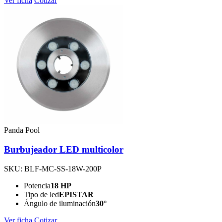
Ver ficha
Cotizar
Panda Pool
Burbujeador LED multicolor
SKU: BLF-MC-SS-18W-200P
Potencia
18 HP
Tipo de led
EPISTAR
Ángulo de iluminación
30°
Ver ficha
Cotizar