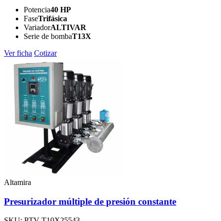
Potencia
40 HP
Fase
Trifásica
Variador
ALTIVAR
Serie de bomba
T13X
Ver ficha
Cotizar
Altamira
Presurizador múltiple de presión constante
SKU: PTV-T10X25543