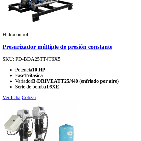
Hidrocontrol
Presurizador múltiple de presión constante
SKU: PD-BDA25TT4T6X5
Potencia
10 HP
Fase
Trifásica
Variador
B-DRIVEATT25/440 (enfriado por aire)
Serie de bomba
T6XE
Ver ficha
Cotizar