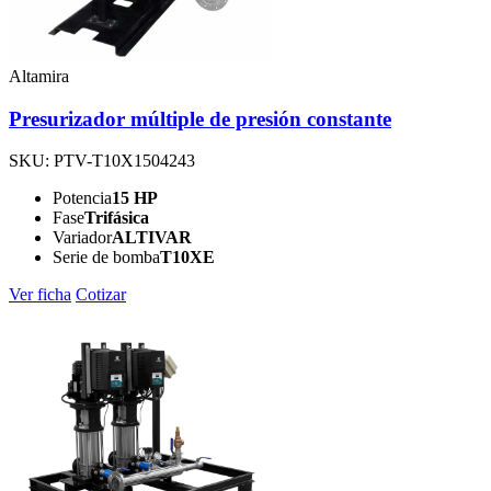
Altamira
Presurizador múltiple de presión constante
SKU: PTV-T10X1504243
Potencia
15 HP
Fase
Trifásica
Variador
ALTIVAR
Serie de bomba
T10XE
Ver ficha
Cotizar