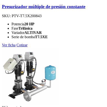
Presurizador múltiple de presión constante
SKU: PTV-T7.5X200843
Potencia
20 HP
Fase
Trifásica
Variador
ALTIVAR
Serie de bomba
T7.5XE
Ver ficha
Cotizar