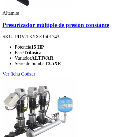
Altamira
Presurizador múltiple de presión constante
SKU: PDV-T3.5XE1501743
Potencia
15 HP
Fase
Trifásica
Variador
ALTIVAR
Serie de bomba
T3.5XE
Ver ficha
Cotizar