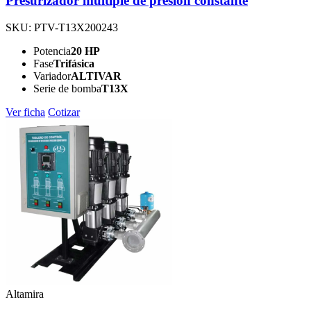
Presurizador múltiple de presión constante
SKU: PTV-T13X200243
Potencia
20 HP
Fase
Trifásica
Variador
ALTIVAR
Serie de bomba
T13X
Ver ficha
Cotizar
Altamira