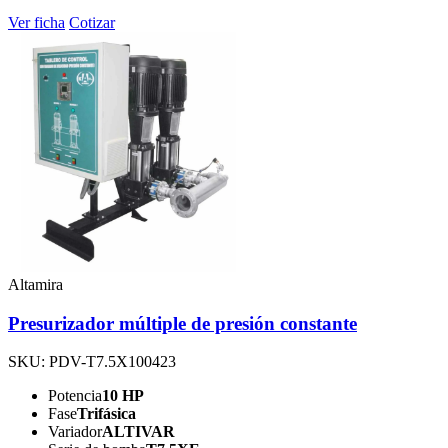
Ver ficha
Cotizar
Altamira
Presurizador múltiple de presión constante
SKU: PDV-T7.5X100423
Potencia
10 HP
Fase
Trifásica
Variador
ALTIVAR