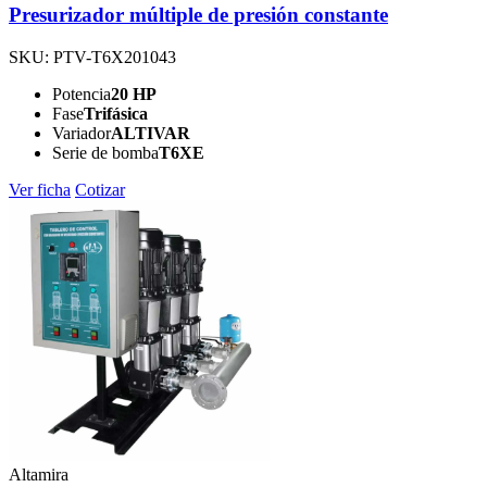
Presurizador múltiple de presión constante
SKU: PTV-T6X201043
Potencia
20 HP
Fase
Trifásica
Variador
ALTIVAR
Serie de bomba
T6XE
Ver ficha
Cotizar
Altamira