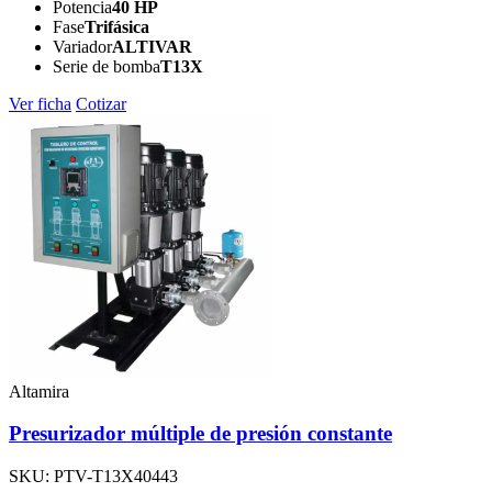
Potencia
40 HP
Fase
Trifásica
Variador
ALTIVAR
Serie de bomba
T13X
Ver ficha
Cotizar
Altamira
Presurizador múltiple de presión constante
SKU: PTV-T13X40443