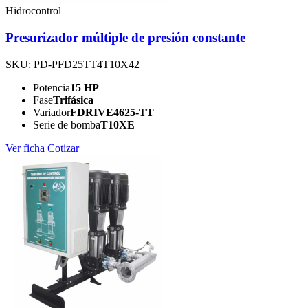
Hidrocontrol
Presurizador múltiple de presión constante
SKU: PD-PFD25TT4T10X42
Potencia
15 HP
Fase
Trifásica
Variador
FDRIVE4625-TT
Serie de bomba
T10XE
Ver ficha
Cotizar