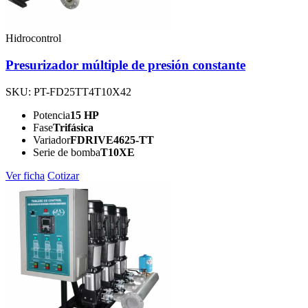
Hidrocontrol
Presurizador múltiple de presión constante
SKU: PT-FD25TT4T10X42
Potencia
15 HP
Fase
Trifásica
Variador
FDRIVE4625-TT
Serie de bomba
T10XE
Ver ficha
Cotizar