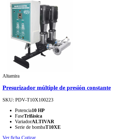
Altamira
Presurizador múltiple de presión constante
SKU: PDV-T10X100223
Potencia
10 HP
Fase
Trifásica
Variador
ALTIVAR
Serie de bomba
T10XE
Ver ficha
Cotizar