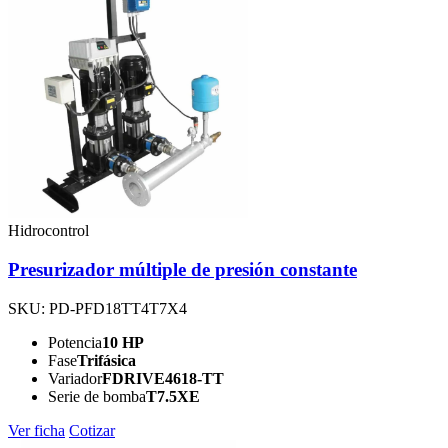
Hidrocontrol
Presurizador múltiple de presión constante
SKU: PD-PFD18TT4T7X4
Potencia
10 HP
Fase
Trifásica
Variador
FDRIVE4618-TT
Serie de bomba
T7.5XE
Ver ficha
Cotizar