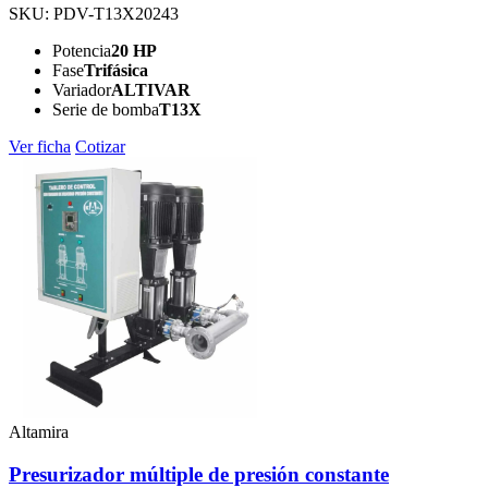
SKU: PDV-T13X20243
Potencia
20 HP
Fase
Trifásica
Variador
ALTIVAR
Serie de bomba
T13X
Ver ficha
Cotizar
Altamira
Presurizador múltiple de presión constante