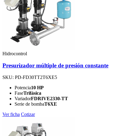
Hidrocontrol
Presurizador múltiple de presión constante
SKU: PD-FD30TT2T6XE5
Potencia
10 HP
Fase
Trifásica
Variador
FDRIVE2330-TT
Serie de bomba
T6XE
Ver ficha
Cotizar