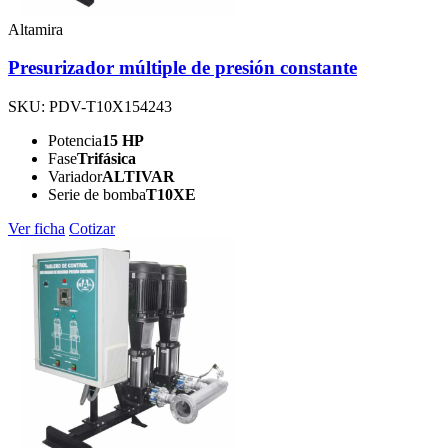
Altamira
Presurizador múltiple de presión constante
SKU: PDV-T10X154243
Potencia
15 HP
Fase
Trifásica
Variador
ALTIVAR
Serie de bomba
T10XE
Ver ficha
Cotizar