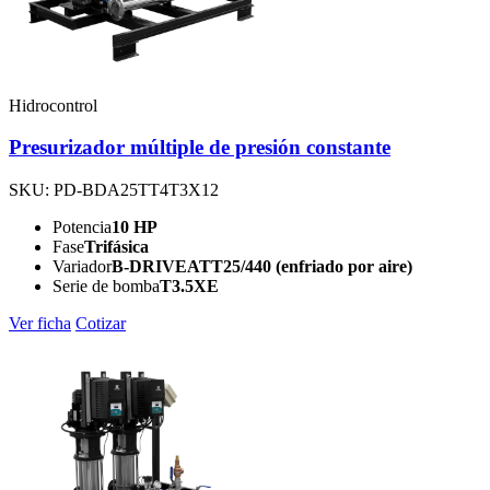
Hidrocontrol
Presurizador múltiple de presión constante
SKU: PD-BDA25TT4T3X12
Potencia
10 HP
Fase
Trifásica
Variador
B-DRIVEATT25/440 (enfriado por aire)
Serie de bomba
T3.5XE
Ver ficha
Cotizar