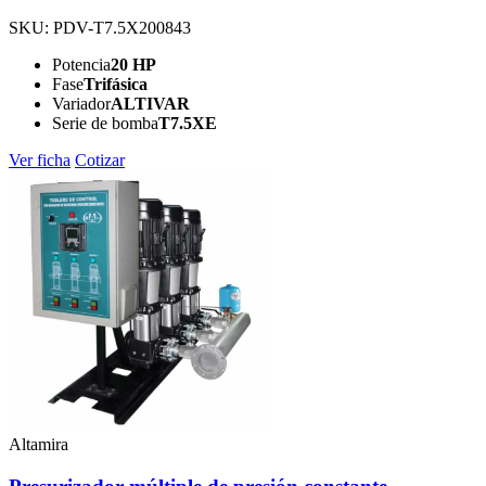
SKU: PDV-T7.5X200843
Potencia
20 HP
Fase
Trifásica
Variador
ALTIVAR
Serie de bomba
T7.5XE
Ver ficha
Cotizar
Altamira