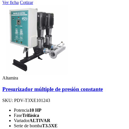
Ver ficha
Cotizar
Altamira
Presurizador múltiple de presión constante
SKU: PDV-T3XE101243
Potencia
10 HP
Fase
Trifásica
Variador
ALTIVAR
Serie de bomba
T3.5XE