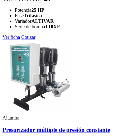
Potencia
25 HP
Fase
Trifásica
Variador
ALTIVAR
Serie de bomba
T10XE
Ver ficha
Cotizar
Altamira
Presurizador múltiple de presión constante