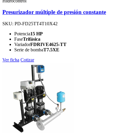
Hidrocontrol
Presurizador múltiple de presión constante
SKU: PD-FD25TT4T10X42
Potencia
15 HP
Fase
Trifásica
Variador
FDRIVE4625-TT
Serie de bomba
T7.5XE
Ver ficha
Cotizar