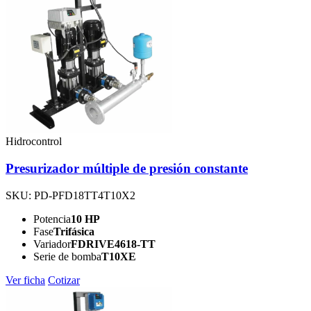
Hidrocontrol
Presurizador múltiple de presión constante
SKU: PD-PFD18TT4T10X2
Potencia
10 HP
Fase
Trifásica
Variador
FDRIVE4618-TT
Serie de bomba
T10XE
Ver ficha
Cotizar