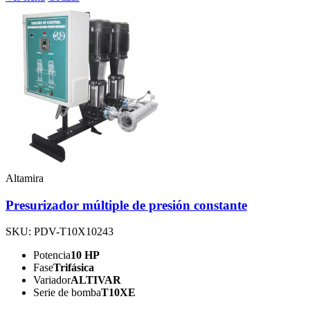
Altamira
Presurizador múltiple de presión constante
SKU: PDV-T10X10243
Potencia
10 HP
Fase
Trifásica
Variador
ALTIVAR
Serie de bomba
T10XE