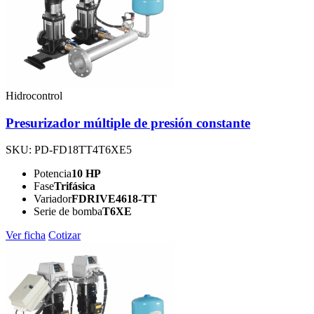
Hidrocontrol
Presurizador múltiple de presión constante
SKU: PD-FD18TT4T6XE5
Potencia
10 HP
Fase
Trifásica
Variador
FDRIVE4618-TT
Serie de bomba
T6XE
Ver ficha
Cotizar