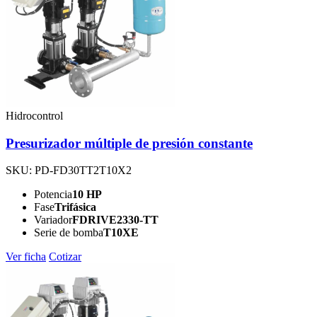
Hidrocontrol
Presurizador múltiple de presión constante
SKU: PD-FD30TT2T10X2
Potencia
10 HP
Fase
Trifásica
Variador
FDRIVE2330-TT
Serie de bomba
T10XE
Ver ficha
Cotizar