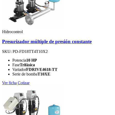
Hidrocontrol
Presurizador múltiple de presión constante
SKU: PD-FD18TT4T10X2
Potencia
10 HP
Fase
Trifásica
Variador
FDRIVE4618-TT
Serie de bomba
T10XE
Ver ficha
Cotizar