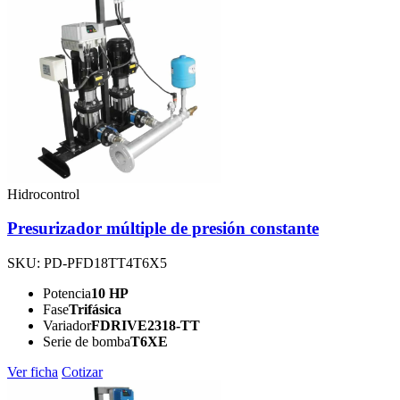
Hidrocontrol
Presurizador múltiple de presión constante
SKU: PD-PFD18TT4T6X5
Potencia
10 HP
Fase
Trifásica
Variador
FDRIVE2318-TT
Serie de bomba
T6XE
Ver ficha
Cotizar