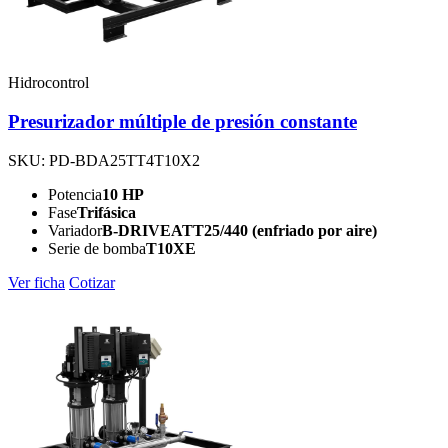
Hidrocontrol
Presurizador múltiple de presión constante
SKU: PD-BDA25TT4T10X2
Potencia
10 HP
Fase
Trifásica
Variador
B-DRIVEATT25/440 (enfriado por aire)
Serie de bomba
T10XE
Ver ficha
Cotizar