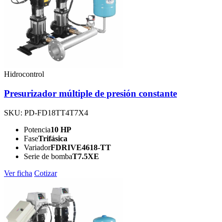
Hidrocontrol
Presurizador múltiple de presión constante
SKU: PD-FD18TT4T7X4
Potencia
10 HP
Fase
Trifásica
Variador
FDRIVE4618-TT
Serie de bomba
T7.5XE
Ver ficha
Cotizar