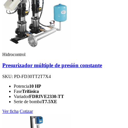
Hidrocontrol
Presurizador múltiple de presión constante
SKU: PD-FD30TT2T7X4
Potencia
10 HP
Fase
Trifásica
Variador
FDRIVE2330-TT
Serie de bomba
T7.5XE
Ver ficha
Cotizar