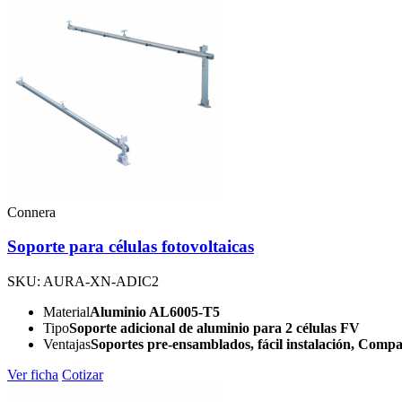
Connera
Soporte para células fotovoltaicas
SKU: AURA-XN-ADIC2
Material
Aluminio AL6005-T5
Tipo
Soporte adicional de aluminio para 2 células FV
Ventajas
Soportes pre-ensamblados, fácil instalación, Compati
Ver ficha
Cotizar