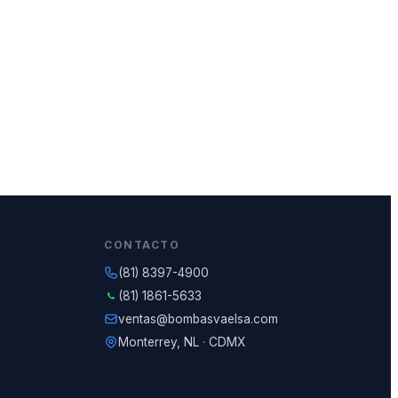
CONTACTO
(81) 8397-4900
(81) 1861-5633
ventas@bombasvaelsa.com
Monterrey, NL · CDMX