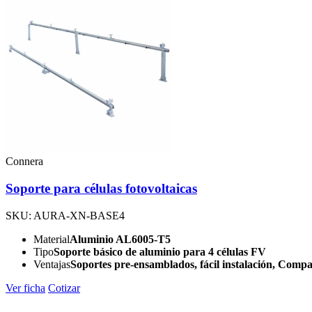
Connera
Soporte para células fotovoltaicas
SKU: AURA-XN-BASE4
Material
Aluminio AL6005-T5
Tipo
Soporte básico de aluminio para 4 células FV
Ventajas
Soportes pre-ensamblados, fácil instalación, Compati
Ver ficha
Cotizar