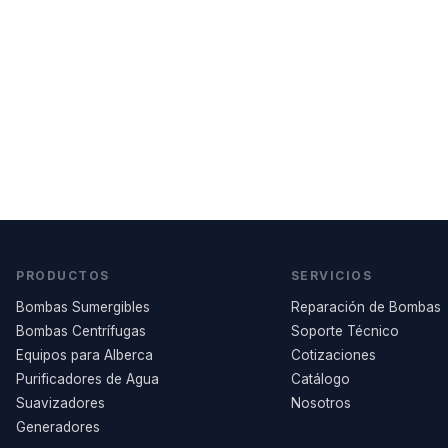
PRODUCTOS
SERVICIOS
Bombas Sumergibles
Reparación de Bombas
Bombas Centrífugas
Soporte Técnico
Equipos para Alberca
Cotizaciones
Purificadores de Agua
Catálogo
Suavizadores
Nosotros
Generadores