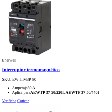
Enerwell
Interruptor termomagnético
SKU: EW-ITM3P-80
Amperaje
80 A
Aplica para
AEWTP 37-50/220I, AEWTP 37-50/440I
Ver ficha
Cotizar