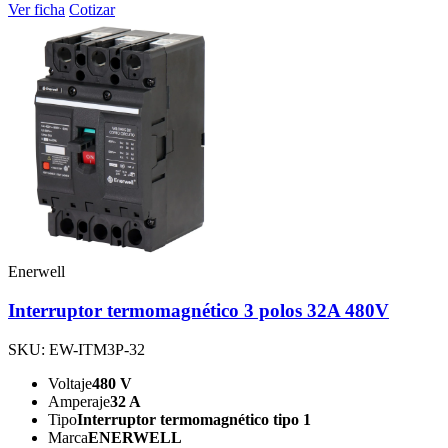
Ver ficha
Cotizar
Enerwell
Interruptor termomagnético 3 polos 32A 480V
SKU: EW-ITM3P-32
Voltaje
480 V
Amperaje
32 A
Tipo
Interruptor termomagnético tipo 1
Marca
ENERWELL