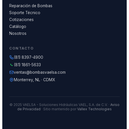
Reparación de Bombas
Soporte Técnico
Cotizaciones
Catálogo
Nosotros
CONTACTO
(81) 8397-4900
(81) 1861-5633
ventas@bombasvaelsa.com
Monterrey, NL · CDMX
© 2025 VAELSA - Soluciones Hidráulicas VAEL, S.A. de C.V. ·
Aviso
de Privacidad
· Sitio mantenido por
Vallex Technologies