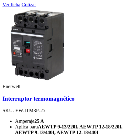
Ver ficha
Cotizar
Enerwell
Interruptor termomagnético
SKU: EW-ITM3P-25
Amperaje
25 A
Aplica para
AEWTP 9-13/220I, AEWTP 12-18/220I,
AEWTP 9-13/440I, AEWTP 12-18/440I