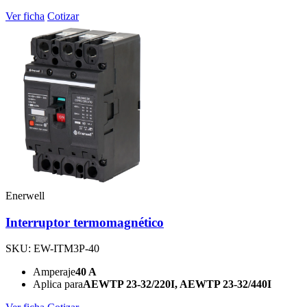
Ver ficha
Cotizar
Enerwell
Interruptor termomagnético
SKU: EW-ITM3P-40
Amperaje
40 A
Aplica para
AEWTP 23-32/220I, AEWTP 23-32/440I