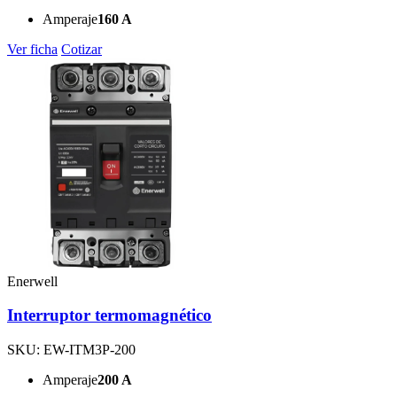
Amperaje
160 A
Ver ficha
Cotizar
Enerwell
Interruptor termomagnético
SKU: EW-ITM3P-200
Amperaje
200 A