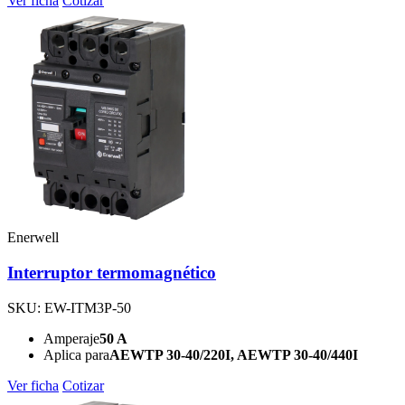
Ver ficha
Cotizar
Enerwell
Interruptor termomagnético
SKU: EW-ITM3P-50
Amperaje
50 A
Aplica para
AEWTP 30-40/220I, AEWTP 30-40/440I
Ver ficha
Cotizar