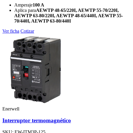
Amperaje
100 A
Aplica para
AEWTP 48-65/220I, AEWTP 55-70/220I,
AEWTP 63-80/220I, AEWTP 48-65/440I, AEWTP 55-
70/440I, AEWTP 63-80/440I
Ver ficha
Cotizar
Enerwell
Interruptor termomagnético
SKU: EW-ITM3P-125