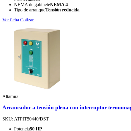
NEMA de gabinete
NEMA 4
Tipo de arranque
Tensión reducida
Ver ficha
Cotizar
Altamira
Arrancador a tensión plena con interruptor termoma
SKU: ATPIT50440/DST
Potencia
50 HP