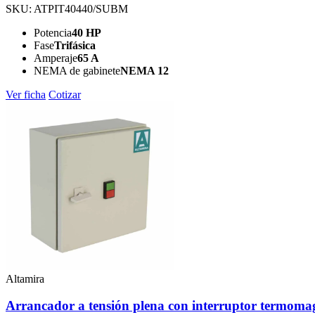
SKU: ATPIT40440/SUBM
Potencia
40 HP
Fase
Trifásica
Amperaje
65 A
NEMA de gabinete
NEMA 12
Ver ficha
Cotizar
Altamira
Arrancador a tensión plena con interruptor term