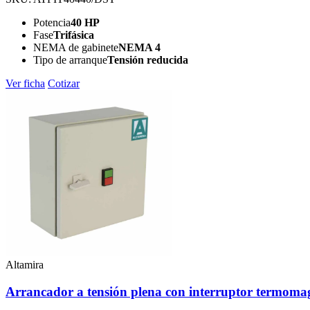
Potencia
40 HP
Fase
Trifásica
NEMA de gabinete
NEMA 4
Tipo de arranque
Tensión reducida
Ver ficha
Cotizar
Altamira
Arrancador a tensión plena con interruptor term