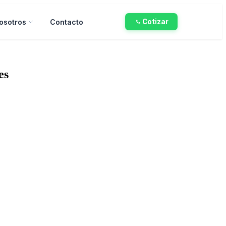
osotros
Contacto
Cotizar
es