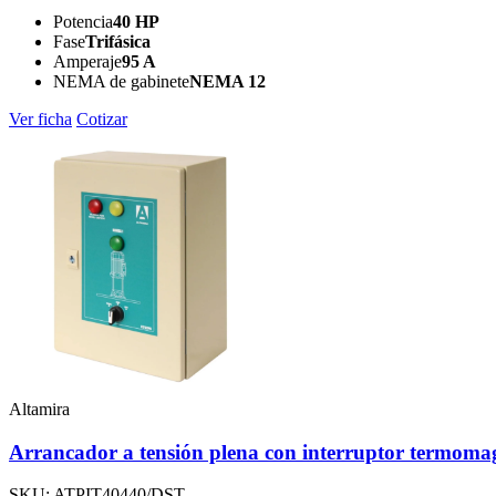
Potencia
40 HP
Fase
Trifásica
Amperaje
95 A
NEMA de gabinete
NEMA 12
Ver ficha
Cotizar
Altamira
Arrancador a tensión plena con interruptor termoma
SKU: ATPIT40440/DST