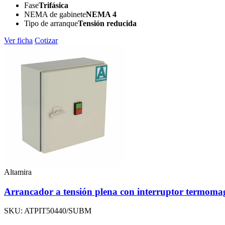
Fase
Trifásica
NEMA de gabinete
NEMA 4
Tipo de arranque
Tensión reducida
Ver ficha
Cotizar
Altamira
Arrancador a tensión plena con interruptor term
SKU: ATPIT50440/SUBM