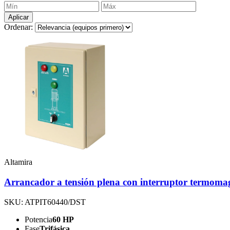
Aplicar
Ordenar:
Altamira
Arrancador a tensión plena con interruptor termoma
SKU: ATPIT60440/DST
Potencia
60 HP
Fase
Trifásica