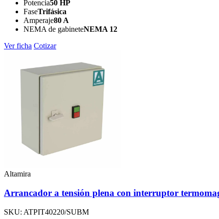
Potencia
50 HP
Fase
Trifásica
Amperaje
80 A
NEMA de gabinete
NEMA 12
Ver ficha
Cotizar
Altamira
Arrancador a tensión plena con interruptor term
SKU: ATPIT40220/SUBM